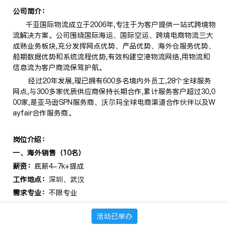
公司简介：
千亚国际物流成立于2006年,专注于为客户提供一站式跨境物
流解决方案。公司围绕国际海运、国际空运、跨境电商物流三大
成熟业务板块,充分发挥网点优势、产品优势、海外仓服务优势、
船期数据优势和系统流程优势,有效构建空港物流网络,用物流和
信息流为客户商流保驾护航。
经过20年发展,现已拥有600多名境内外员工,28个全球服务
网点,与300多家优质供应商保持长期合作,累计服务客户超过30,0
00家,是亚马逊SPN服务商、沃尔玛全球电商渠道合作伙伴以及W
ayfair合作服务商。
岗位介绍
：
一、海外销售（10名）
薪资：
底薪4-7k+提成
工作地点：
深圳、武汉
需求专业：
不限专业
岗位职责
：
通过各种途径开发海外新客户，达成货量和利润目
活动已举办
标，打响公司品牌。