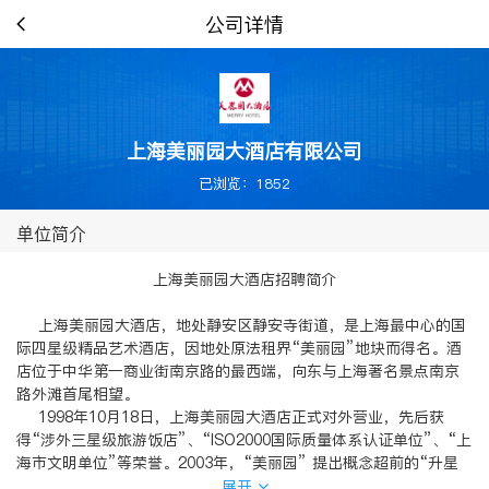
公司详情
上海美丽园大酒店有限公司
已浏览：1852
单位简介
上海美丽园大酒店招聘简介
上海美丽园大酒店，地处静安区静安寺街道，是上海最中心的国
际四星级精品艺术酒店，因地处原法租界“美丽园”地块而得名。酒
店位于中华第一商业街南京路的最西端，向东与上海著名景点南京
路外滩首尾相望。
1998年10月18日，上海美丽园大酒店正式对外营业，先后获
得“涉外三星级旅游饭店”、“ISO2000国际质量体系认证单位”、“上
海市文明单位”等荣誉。2003年，“美丽园” 提出概念超前的“升星
改造、出售客房产权、裙房出租”三大重要战略举措，将上海美丽园
展开