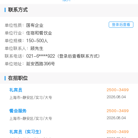
大酒店打造成沪上首家产权式高星级酒店，并先后获得了“涉外四星
联系方式
级旅游饭店”、“全国最具投资价值产权酒店”等荣誉。
2016年9月，“美丽园”划归上海九百（集团）有限公司管理，实
现酒店主营业务集团化管理。
登录后查看
单位性质：
国有企业
酒店毗邻静安寺商圈，周边有许多著名景点，无论您是商务活动
单位行业：
住宿和餐饮业
还是个人休闲旅行，均可尽享无限便利。从酒店出发，步行到南京
单位规模：
150-500人
路只需5分钟，步行至江苏路地铁站只需8分钟，驱车前往外滩、新
单位联系人：
顾先生
天地、豫园和人民广场等热门景点也费时不多。
联系电话：
021-6****922（登录后查看联系方式）
单位地址：
延安西路396号
在招职位
礼宾员
2500-3499
2026.08.04
上海市-静安区/实习/大专
餐会服务
2500-3499
2026.08.04
上海市-静安区/实习/大专
礼宾员（实习生）
2500-3499